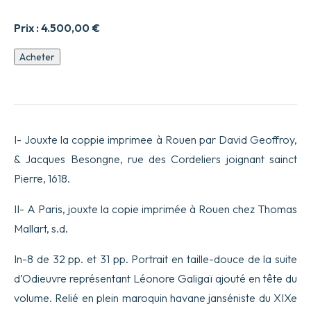
Prix :
4.500,00
€
quantité
Acheter
de
La
Magicienne
estrangere,
Tragedie.
En
I- Jouxte la coppie imprimee à Rouen par David Geoffroy,
laquelle
on
& Jacques Besongne, rue des Cordeliers joignant sainct
voit
Pierre, 1618.
les
tiranniques
comportemens,
II- A Paris, jouxte la copie imprimée à Rouen chez Thomas
origine,
Mallart, s.d.
entreprises,
desseins,
sortileges,
In-8 de 32 pp. et 31 pp. Portrait en taille-douce de la suite
arrest,
d’Odieuvre représentant Léonore Galigaï ajouté en tête du
mort
&
volume. Relié en plein maroquin havane janséniste du XIXe
supplice,