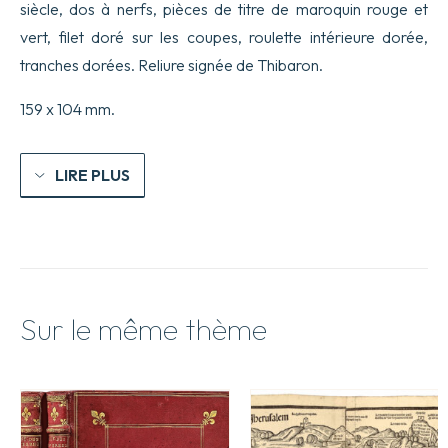
tant
siècle, dos à nerfs, pièces de titre de maroquin rouge et
du
vert, filet doré sur les coupes, roulette intérieure dorée,
Marquis
d’Ancre
tranches dorées. Reliure signée de Thibaron.
que
de
159 x 104 mm.
Leonor
Galligay
sa
femme,
LIRE PLUS
avec
l’avantureuse
rencontre
de
leurs
funestes
ombres.
Par
Sur le même thème
un
bon
Français
neveu
de
Rothomagus.
[Suivi