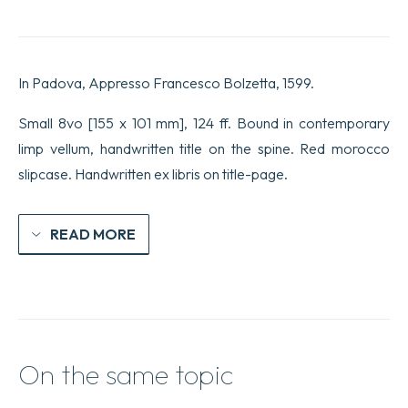
del
Giappone
dell’anno
MDXCVI.
Scritta
In Padova, Appresso Francesco Bolzetta, 1599.
dal
P.
Luigi
Small 8vo [155 x 101 mm], 124 ff. Bound in contemporary
Frois,
limp vellum, handwritten title on the spine. Red morocco
al
R.P.
slipcase. Handwritten ex libris on title-page.
Claudio
Acquauiua
Generale
della
READ MORE
Compagnia
di
Giesù.
Tradotta
in
Italiano
dal
P.
On the same topic
Francesco
Mercati