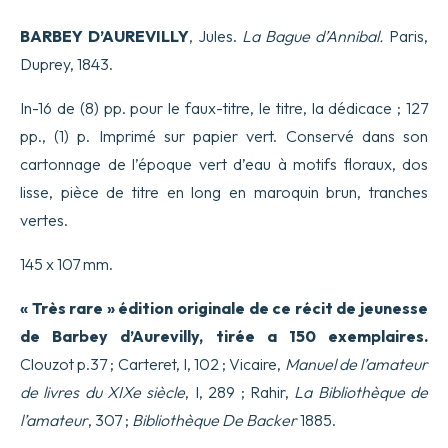
BARBEY D’AUREVILLY
, Jules.
La Bague d’Annibal.
Paris,
Duprey, 1843.
In-16 de (8) pp. pour le faux-titre, le titre, la dédicace ; 127
pp., (1) p. Imprimé sur papier vert. Conservé dans son
cartonnage de l’époque vert d’eau à motifs floraux, dos
lisse, pièce de titre en long en maroquin brun, tranches
vertes.
145 x 107 mm.
« Très rare » édition originale de ce récit de jeunesse
de Barbey d’Aurevilly, tirée a 150 exemplaires.
Clouzot p.37 ; Carteret, I, 102 ; Vicaire,
Manuel de l’amateur
de livres du XIXe siècle
, I, 289 ; Rahir,
La Bibliothèque de
l’amateur
, 307 ;
Bibliothèque De Backer
1885.