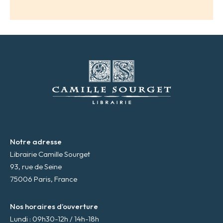
d
r
e
s
s
e
m
a
i
l
*
Notre adresse
Librairie Camille Sourget
93, rue de Seine
75006 Paris, France
Nos horaires d’ouverture
Lundi : 09h30-12h / 14h-18h