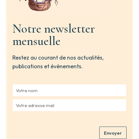
Notre newsletter
mensuelle
Restez au courant de nos actualités,
publications et événements.
V
o
t
V
r
o
e
t
n
r
o
e
m
Envoyer
a
*