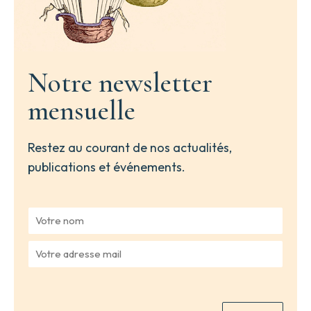
Notre newsletter
mensuelle
Restez au courant de nos actualités,
publications et événements.
V
o
t
V
r
o
e
t
n
r
o
e
m