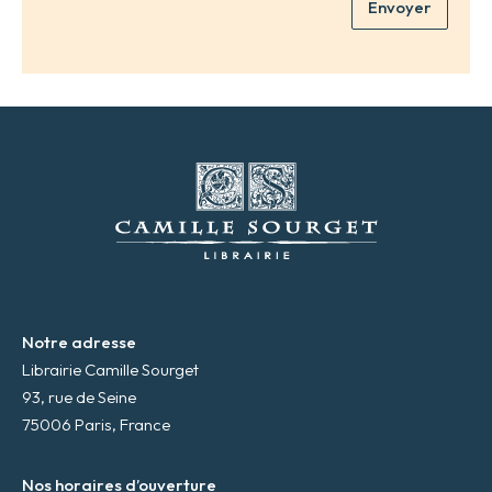
Envoyer
a
*
d
r
e
s
s
e
m
a
i
l
*
Notre adresse
Librairie Camille Sourget
93, rue de Seine
75006 Paris, France
Nos horaires d’ouverture