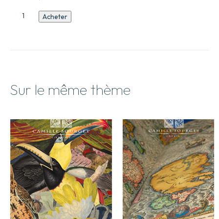
quantité
Acheter
de
Catalogue
N°39
Sur le même thème