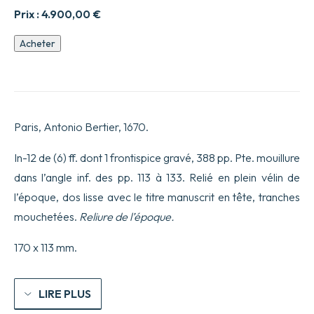
Prix :
4.900,00
€
quantité
Acheter
de
Historia
de
la
Conquista
de
Paris, Antonio Bertier, 1670.
la
China
por
In-12 de (6) ff. dont 1 frontispice gravé, 388 pp. Pte. mouillure
el
dans l’angle inf. des pp. 113 à 133. Relié en plein vélin de
Tartaro.
Escrita
l’époque, dos lisse avec le titre manuscrit en tête, tranches
Por
mouchetées.
Reliure de l’époque.
el
Illustrissimo
Señor,
170 x 113 mm.
Don
Juan
de
Palafox
LIRE PLUS
y