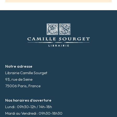
e
s
s
e
m
a
i
l
*
Notre adresse
Librairie Camille Sourget
93, rue de Seine
75006 Paris, France
Nos horaires d’ouverture
Lundi : 09h30-12h / 14h-18h
Mardi au Vendredi : 09h30-18h30