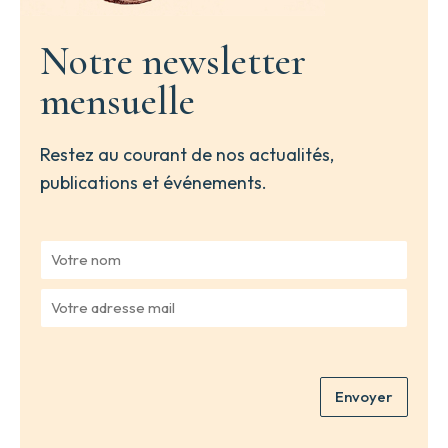
Notre newsletter
mensuelle
Restez au courant de nos actualités,
publications et événements.
V
o
t
V
r
o
e
t
n
r
o
e
m
Envoyer
a
*
d
r