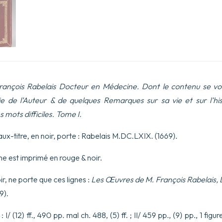
Médecine.
Dont
le
contenu
se
voit
à
la
page
suivante.
ançois Rabelais Docteur en Médecine. Dont le contenu se voit
Augmentées
de
 de l’Auteur & de quelques Remarques sur sa vie et sur l’his
la
es mots difficiles. Tome I.
vie
de
l’Auteur
ux-titre, en noir, porte : Rabelais M.DC.LXIX. (1669).
&
de
me est imprimé en rouge & noir.
quelques
Remarques
ir, ne porte que ces lignes :
Les Œuvres de M. François Rabelais,
sur
sa
9).
vie
et
I/ (12) ff., 490 pp. mal ch. 488, (5) ff. ; II/ 459 pp., (9) pp., 1 figu
sur