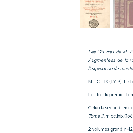
Les Œuvres de M. Fr
Augmentées de la vie
l’explication de tous l
M.DC.LIX (1659). Le fa
Le titre du premier to
Celui du second, en no
Tome II.
m.dc.lxix (166
2 volumes grand in-12 : 