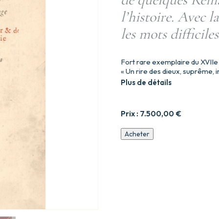
l’histoire. Avec l
les mots difficiles
Fort rare exemplaire du XVIIe
« Un rire des dieux, suprême, i
Plus de détails
Prix :
7.500,00
€
quantité
Acheter
de
Les
Œuvres
de
M.
François
Rabelais
Docteur
en