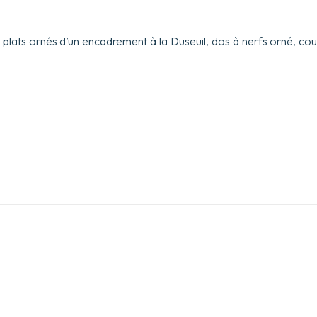
l’histoire.
Avec
la
 plats ornés d’un encadrement à la Duseuil, dos à nerfs orné, c
Clef
&
l’explication
de
tous
les
mots
difficiles.