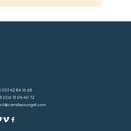
s
s
e
m
a
i
l
*
3 (0)1 42 84 16 68
3 (0)6 13 04 40 72
act@camillesourget.com