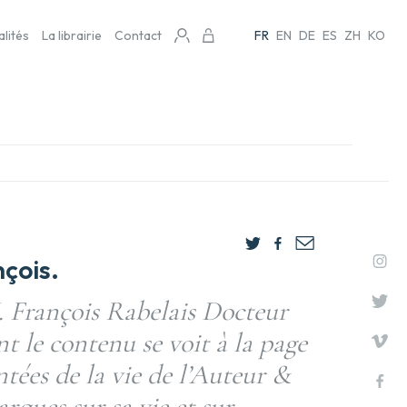
alités
La librairie
Contact
FR
EN
DE
ES
ZH
KO
çois.
 François Rabelais Docteur
 le contenu se voit à la page
tées de la vie de l’Auteur &
ques sur sa vie et sur