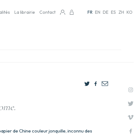
alités
La librairie
Contact
FR
EN
DE
ES
ZH
KO
Rome.
pier de Chine couleur jonquille, inconnu des