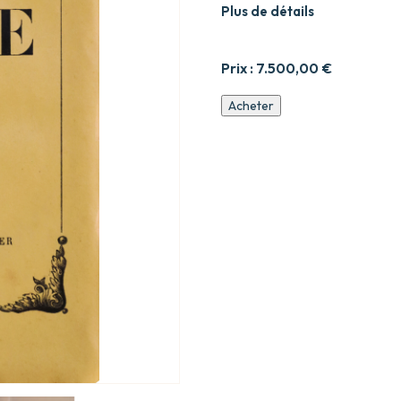
Plus de détails
Prix :
7.500,00
€
quantité
Acheter
de
Les
trois
villes.
Rome.