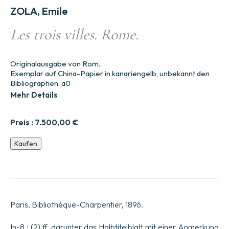
ZOLA, Emile
Les trois villes. Rome.
Originalausgabe von Rom.
Exemplar auf China-Papier in kanariengelb, unbekannt den
Bibliographen. a0
Mehr Details
Preis :
7.500,00
€
Les
Kaufen
trois
villes.
Rome.
Menge
Paris, Bibliothèque-Charpentier, 1896.
In-8 : (2) ff. darunter das Halbtitelblatt mit einer Anmerkung