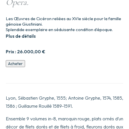
Opera.
Les Œuvres de Cicéron reliées au XVIe siècle pour la famille
génoise Giustiniani.
Splendide exemplaire en séduisante condition d’époque.
Plus de détails
Prix :
26.000,00
€
quantité
Acheter
de
Opera.
Lyon, Sébastien Gryphe, 1555; Antoine Gryphe, 1574, 1585,
1586 ; Guillaume Rouillé 1589-1591.
Ensemble 9 volumes in-8, maroquin rouge, plats ornés d’un
décor de filets dorés et de filets à froid, fleurons dorés aux