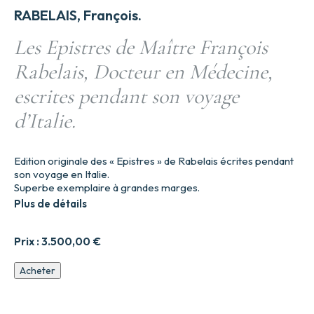
RABELAIS, François.
Les Epistres de Maître François
Rabelais, Docteur en Médecine,
escrites pendant son voyage
d’Italie.
Edition originale des « Epistres » de Rabelais écrites pendant
son voyage en Italie.
Superbe exemplaire à grandes marges.
Plus de détails
Prix :
3.500,00
€
quantité
Acheter
de
Les
Epistres