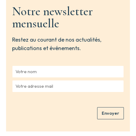
Notre newsletter
mensuelle
Restez au courant de nos actualités,
publications et événements.
V
o
t
V
r
o
e
t
n
r
o
e
m
Envoyer
a
*
d
r
e