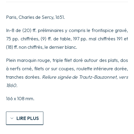
de
Maître
François
Paris, Charles de Sercy, 1651.
Rabelais,
Docteur
en
In-8 de (20) ff. préliminaires y compris le frontispice gravé,
Médecine,
75 pp. chiffrées, (9) ff. de table, 197 pp. mal chiffrées 191 et
escrites
pendant
(18) ff. non chiffrés, le dernier blanc.
son
voyage
Plein maroquin rouge, triple filet doré autour des plats, dos
d’Italie.
à nerfs orné, filets or sur coupes, roulette intérieure dorée,
tranches dorées.
Reliure signée de Trautz-Bauzonnet, vers
1860.
166 x 108 mm.
LIRE PLUS