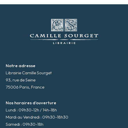
s
s
e
m
a
i
l
*
Notre adresse
Librairie Camille Sourget
93, rue de Seine
75006 Paris, France
Nos horaires d’ouverture
Lundi : 09h30-12h / 14h-18h
Mardi au Vendredi : 09h30-18h30
Samedi : 09h30-18h