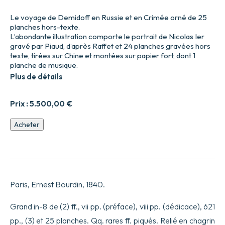
Le voyage de Demidoff en Russie et en Crimée orné de 25
planches hors-texte.
L’abondante illustration comporte le portrait de Nicolas Ier
gravé par Piaud, d’après Raffet et 24 planches gravées hors
texte, tirées sur Chine et montées sur papier fort, dont 1
planche de musique.
Plus de détails
Prix :
5.500,00
€
quantité
Acheter
de
Voyage
dans
la
Russie
méridionale
Paris, Ernest Bourdin, 1840.
et
la
Crimée
Grand in-8 de (2) ff., vii pp. (préface), viii pp. (dédicace), 621
par
pp., (3) et 25 planches. Qq. rares ff. piqués. Relié en chagrin
la