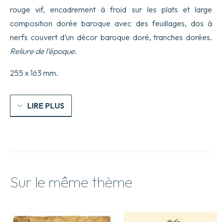
Hongrie,
rouge vif, encadrement à froid sur les plats et large
la
composition dorée baroque avec des feuillages, dos à
Valachie
et
nerfs couvert d’un décor baroque doré, tranches dorées.
la
Moldavie.
Reliure de l’époque
.
255 x 163 mm.
LIRE PLUS
Sur le même thème