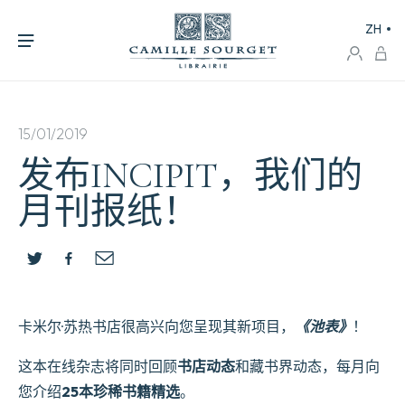
ZH
15/01/2019
发布INCIPIT，我们的
月刊报纸！
卡米尔·苏热书店很高兴向您呈现其新项目，
《池表》
！
这本在线杂志将同时回顾
书店动态
和藏书界动态，每月向
您介绍
25本珍稀书籍精选
。