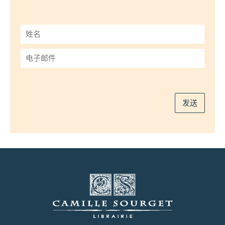
姓
名
*
电
子
邮
件
*
发送