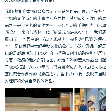
发现和交流而变得更加珍贵！
我们热情洋溢地向公众展示了一系列作品，展示了在各个
世纪的文化遗产的丰富性和多样性。其中最引人注目的展
品之一是最古老的文件之一：一张罕见的手稿叶片
《阿摩
司书》
，来自加洛林时代（约公元782-800年）。我们还
展出了一本著名的
《拉丁圣经》
，被称为“巴黎的便携
本”，是13世纪中世纪手稿文化的象征。与这些珍品一起展
出的是威廉·库珀于1750年在乌得勒支创作的融合科学严谨
与艺术敏感的迷人解剖插图。乔治·布冯的宏大作品也引起
了极大兴趣：从1770年的
《鸟类自然史》
到18世纪末与拉
塞佩德合作创作的
《自然史》
，全书共127卷，反映了当时
对理解和分类自然界的渴望。