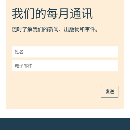
我们的每月通讯
随时了解我们的新闻、出版物和事件。
姓
名
*
电
子
邮
件
*
发送