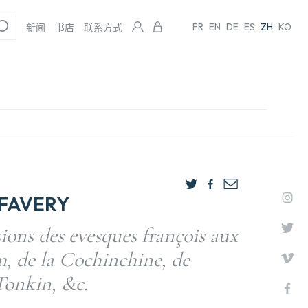
FR
EN
DE
ES
ZH
KO
新闻
书店
联系方式
 FAVERY
ions des evesques françois aux
, de la Cochinchine, de
onkin, &c.