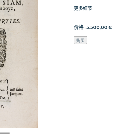
更多细节
价格 :
5.500,00
€
Relation
购买
des
missions
des
evesques
francois
aux
royaumes
de
Siam
数
量