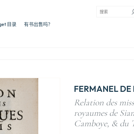
rget 目录
有书出售吗？
FERMANEL DE
Relation des miss
royaumes de Siam
Camboye, & du T