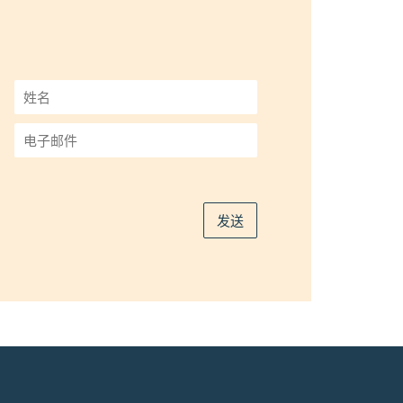
姓
名
*
电
子
邮
件
*
发送