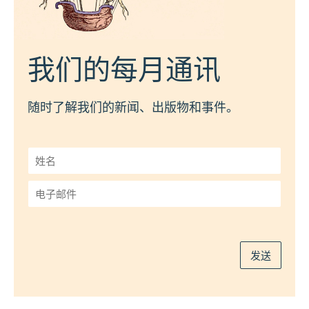
我们的每月通讯
随时了解我们的新闻、出版物和事件。
姓
名
*
电
子
邮
件
*
发送