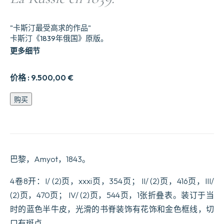
"卡斯汀最受高求的作品"
卡斯汀《1839年俄国》原版。
更多细节
价格 :
9.500,00
€
La
购买
Russie
en
1839.
数
量
巴黎，Amyot，1843。
4卷8开：I/ (2)页，xxxi页，354页； II/ (2)页，416页，III/
(2)页，470页； IV/ (2)页，544页，1张折叠表。装订于当
时的蓝色半牛皮，光滑的书脊装饰有花饰和金色框线，切
口有斑点。