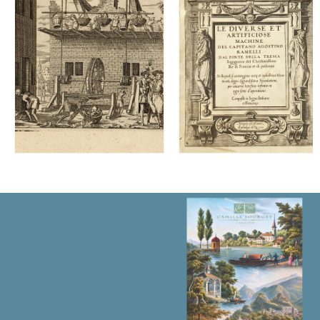
教
士
撰
写。
数
量