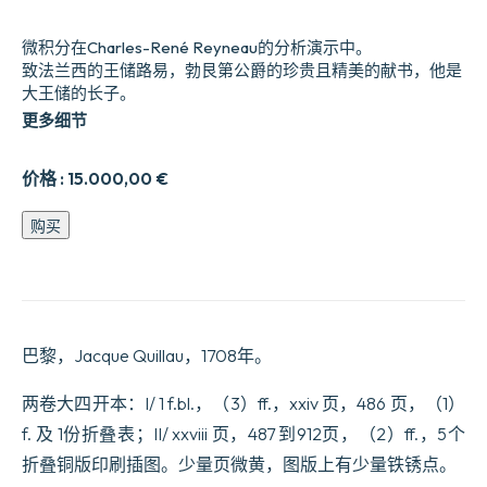
微积分在Charles-René Reyneau的分析演示中。
致法兰西的王储路易，勃艮第公爵的珍贵且精美的献书，他是
大王储的长子。
更多细节
价格 :
15.000,00
€
演
购买
示
的
分
析，
或
解
巴黎，Jacque Quillau，1708年。
决
数
两卷大四开本：I/ 1 f.bl.，（3）ff.，xxiv 页，486 页，（1）
学
f. 及 1份折叠表；II/ xxviii 页，487 到912页，（2）ff.，5个
问
题
折叠铜版印刷插图。少量页微黄，图版上有少量铁锈点。
的