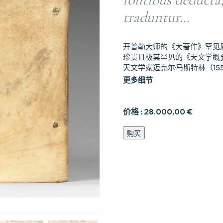
traduntur…
开普勒大师的《大著作》罕见
珍贵且极其罕见的《天文学概要》
天文学家迈克尔·马斯特林（1550
更多细节
价格 :
28.000,00
€
Epitome
购买
Astronomiae,
qua
brevi
explicatione
omnia,
tam
ad
Sphaericam
quam
Theoricam