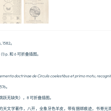
eius
partem
pertinentia,
ex
ipsius
scientiae
fontibus
deducta,
perspicue
s, 1582。
per
quaestiones
traduntur...
95 pp., (1) p. 和 6 可折叠插图。
数
量
ementa doctrinae de Circulis coelestibus et primo motu, recognit
 1576。
p. （分页跳跃无缺失），8 可折叠插图。
的天文学著作，八开，全象牙色羊皮，带有捆绑痕迹，书脊光