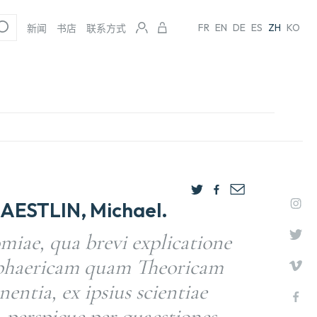
FR
EN
DE
ES
ZH
KO
新闻
书店
联系方式
MAESTLIN, Michael.
iae, qua brevi explicatione
phaericam quam Theoricam
nentia, ex ipsius scientiae
 perspicue per quaestiones