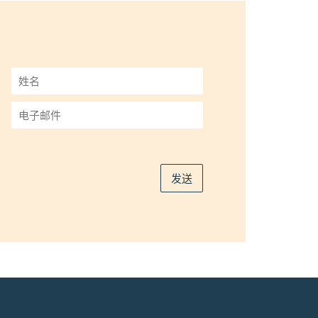
姓
名
*
电
子
邮
件
*
发送