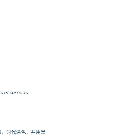
a et correcta.
滑，时代涂色，并用黑