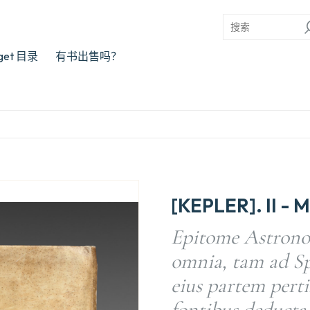
rget 目录
有书出售吗？
[KEPLER]. II - 
Epitome Astronom
omnia, tam ad S
eius partem perti
fontibus deducta,