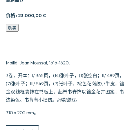
价格 :
23.000,00
€
L’Histoire
购买
universelle
depuis
l'an
1550
jusques
en
Maillé, Jean Moussat, 1616-1620.
l'an
1601.
数
3卷，开本：I/ 365页，(14)张叶子，(1)张空白；II/ 489页，
量
(7)张叶子；III/ 549页，(7)张叶子。棕色花岗纹小牛皮，镀
金双线框装饰在书板上，起脊书脊饰以镀金花卉图案，书
边染色。书背有小损伤。
同期装订
。
310 x 202 mm。