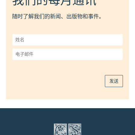
我们的每月通讯
随时了解我们的新闻、出版物和事件。
姓
名
*
电
子
邮
件
*
发送