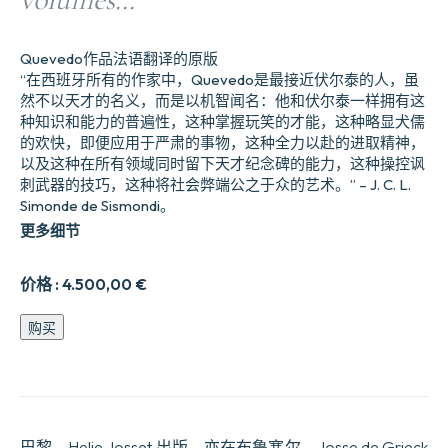
Quevedo作品法语翻译的原版
“在西班牙所有的作家中，Quevedo是最接近伏尔泰的人，虽
然不以天才的名义，而是以机智闻名：他和伏尔泰一样拥有这
种知识和能力的普遍性，这种掌握玩笑的才能，这种略显犬儒
的欢快，即便应用于严肃的事物，这种全力以赴的进取精神，
以及这种在所有领域同时留下天才纪念碑的能力，这种操控讽
刺武器的技巧，这种将社会弊端公之于众的艺术。” – J. C. L.
Simonde de Sismondi。
更多细节
价格 :
4.500,00
€
Les
购买
Œuvres
de
D.
Francisco
de
Quevedo
巴黎，Helie Josset 出版，亦在布鲁塞尔，Josse de Grieck
Villegas,