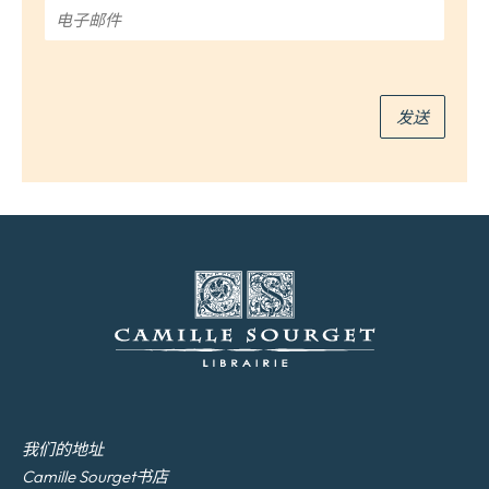
*
电
子
邮
件
*
发送
我们的地址
Camille Sourget书店