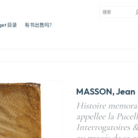
rget 目录
有书出售吗？
MASSON, Jean
Histoire memorab
appellee la Pucel
Interrogatoires &
au procés de sa 