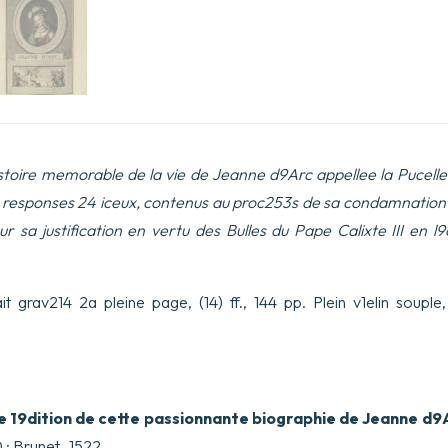
stoire memorable de la vie de Jeanne d9Arc appellee la Pucelle
& responses 24 iceux, contenus au proc253s de sa condamnation :
r sa justification en vertu des Bulles du Pape Calixte III en l
ait grav214 2a pleine page, (14) ff., 144 pp. Plein v1elin souple
e 19dition de cette passionnante biographie de Jeanne d9
0 ; Brunet, 1522.