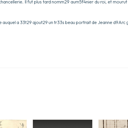
chancellerie. Il fut plus tard nomm29 aum5f4nier du roi, et mouru
 auquel a 33t29 ajout29 un tr33s beau portrait de Jeanne d9Arc 