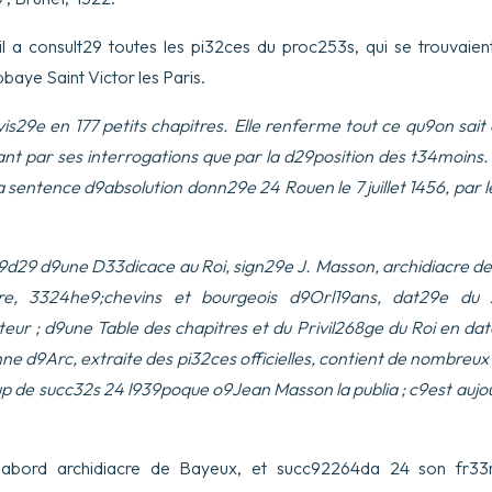
l a consult29 toutes les pi32ces du proc253s, qui se trouvaien
baye Saint Victor les Paris.
ivis29e en 177 petits chapitres. Elle renferme tout ce qu9on sait
, tant par ses interrogations que par la d29position des t34moin
 la sentence d9absolution donn29e 24 Rouen le 7 juillet 1456, par
9d29 d9une D33dicace au Roi, sign29e J. Masson, archidiacre de
e, 3324he9;chevins et bourgeois d9Orl19ans, dat29e du
eur ; d9une Table des chapitres et du Privil268ge du Roi en dat
nne d9Arc, extraite des pi32ces officielles, contient de nombreux 
up de succ32s 24 l939poque o9Jean Masson la publia ; c9est aujour
abord archidiacre de Bayeux, et succ92264da 24 son fr33