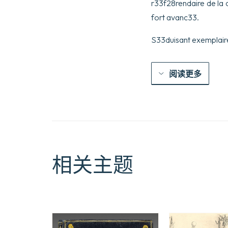
r33f28rendaire de la 
fort avanc33.
S33duisant exemplaire
阅读更多
相关主题