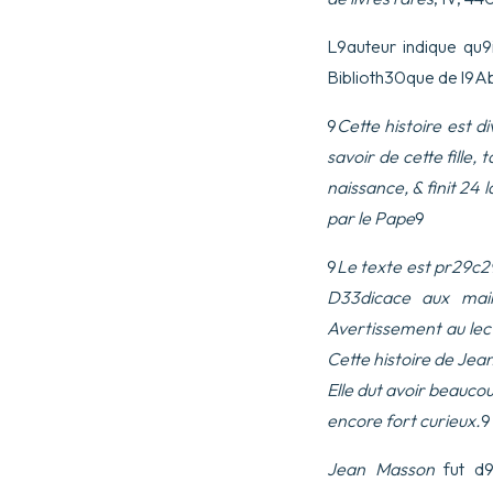
L9auteur indique qu9i
Biblioth30que de l9Ab
9
Cette histoire est d
savoir de cette fille
naissance, & finit 24
par le Pape
9
9
Le texte est pr29c2
D33dicace aux mair
Avertissement au lect
Cette histoire de Jea
Elle dut avoir beauco
encore fort curieux.
9
Jean Masson
fut d9