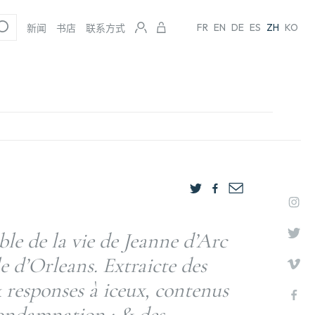
FR
EN
DE
ES
ZH
KO
新闻
书店
联系方式
le de la vie de Jeanne d’Arc
le d’Orleans. Extraicte des
 responses à iceux, contenus
condamnation : & des