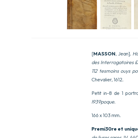
[
MASSON
, Jean].
Hi
des Interrogatoires 
112 tesmoins ouys pou
Chevalier, 1612.
Petit in-8 de 1 portr
l939poque
.
166 x 103 mm.
Premi30re et uniqu
de livres rares
, IV, 44