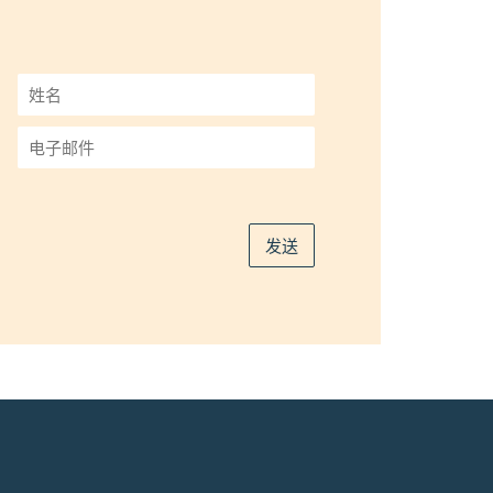
姓
名
*
电
子
邮
件
*
发送