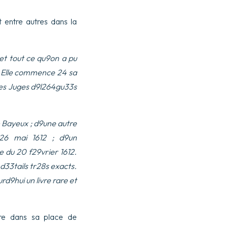
t entre autres dans la
 et tout ce qu9on a pu
s. Elle commence 24 sa
 les Juges d9l264gu33s
 Bayeux ; d9une autre
 26 mai 1612 ; d9un
e du 20 f29vrier 1612.
d33tails tr28s exacts.
d9hui un livre rare et
re dans sa place de