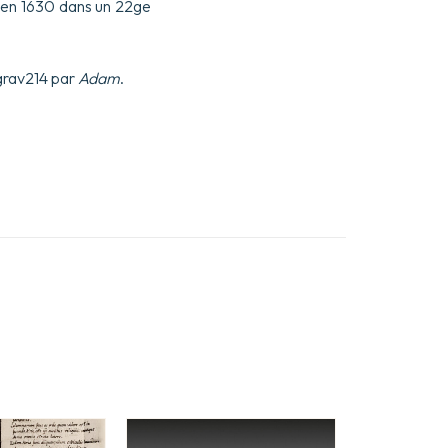
t en 1630 dans un 22ge
grav214 par
Adam
.