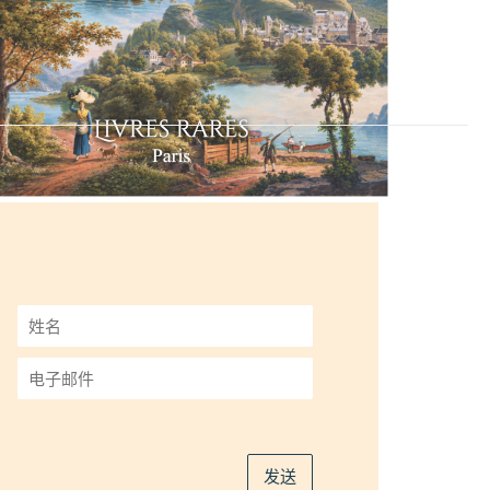
姓
名
*
电
子
邮
件
*
发送