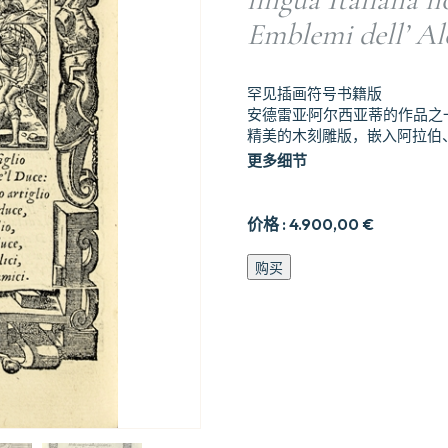
Emblemi dell’ Alc
罕见插画符号书籍版
安德雷亚·阿尔西亚蒂的作品之
精美的木刻雕版，嵌入阿拉伯
更多细节
价格 :
4.900,00
€
Diverse
购买
Imprese
Accomodate
a
diverse
moralità,
con
versi
che
i
loro