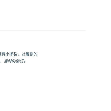
边缘有小撕裂，对雕刻的
。
当时的装订。