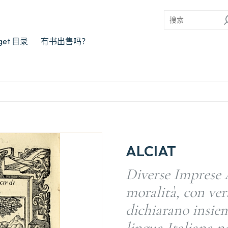
rget 目录
有书出售吗？
ALCIAT
Diverse Imprese 
moralità, con vers
dichiarano insiem
lingua Italiana n