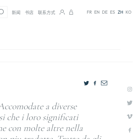
FR
EN
DE
ES
ZH
KO
新闻
书店
联系方式
Accomodate a diverse
i che i loro significati
e con molte altre nella
on piu tradotte. Tratte da gli