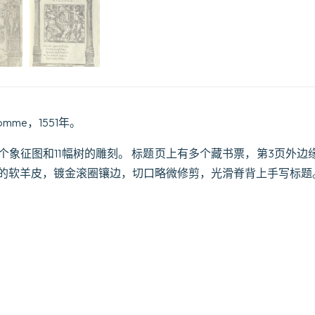
significati
dichiarano
insieme
con
molte
altre
nella
lingua
Italiana
homme，1551年。
non
piu
tradotte.
169个象征图和11幅树的雕刻。 标题页上有多个藏书票，第3页外
Tratte
时的软羊皮，镀金滚圈镶边，切口略微修剪，光滑脊背上手写标题
da
gli
Emblemi
dell’
Alciato.
数
量