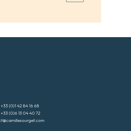
3 (0)1 42 84 16 68
3 (0)6 13 04 40 72
ct@camillesourget.com