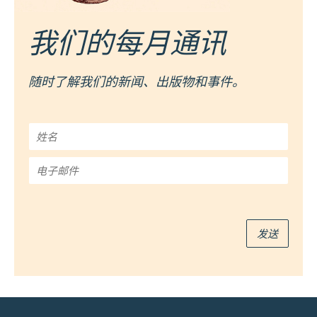
我们的每月通讯
随时了解我们的新闻、出版物和事件。
姓
名
*
电
子
邮
件
*
发送