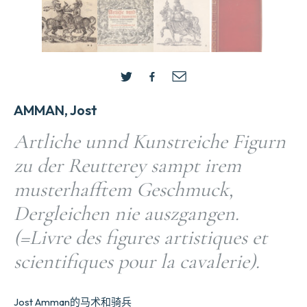
AMMAN, Jost
Artliche unnd Kunstreiche Figurn
zu der Reutterey sampt irem
musterhafftem Geschmuck,
Dergleichen nie auszgangen.
(=Livre des figures artistiques et
scientifiques pour la cavalerie).
Jost Amman的马术和骑兵