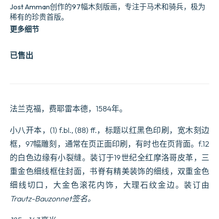
Jost Amman创作的97幅木刻版画，专注于马术和骑兵，极为
稀有的珍贵首版。
更多细节
已售出
法兰克福，费耶雷本德，1584年。
小八开本，(1) f.bl., (88) ff.，标题以红黑色印刷，宽木刻边
框，97幅雕刻，通常在页正面印刷，有时也在页背面。f.12
的白色边缘有小裂缝。装订于19世纪全红摩洛哥皮革，三
重金色细线框住封面，书脊有精美装饰的细线，双重金色
细线切口，大金色滚花内饰，大理石纹金边。装订由
Trautz-Bauzonnet
签名。