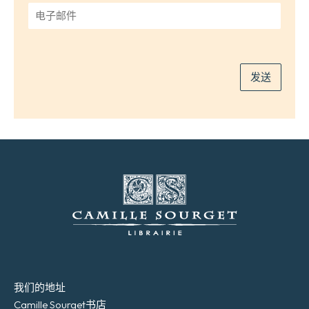
*
电
子
邮
件
*
发送
我们的地址
Camille Sourget书店