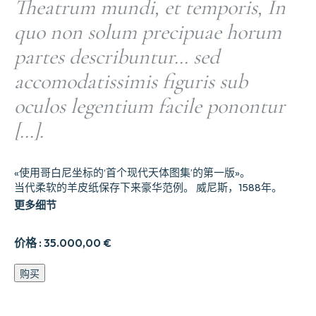
Theatrum mundi, et temporis, In
quo non solum precipuae horum
partes describuntur… sed
accomodatissimis figuris sub
oculos legentium facile ponontur
[…].
«使用哥白尼坐标的‘首个现代天体图集’的第一版»。
当代柔软的羊皮纸保存下来豪华范例。 威尼斯，1588年。
更多细节
价格 :
35.000,00
€
Theatrum
购买
mundi,
et
temporis,