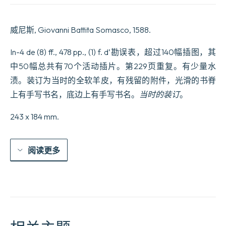
In
quo
non
威尼斯, Giovanni Battita Somasco, 1588.
solum
precipuae
horum
In-4 de (8) ff., 478 pp., (1) f. d’勘误表，超过140幅插图，其
partes
中50幅总共有70个活动插片。第229页重复。有少量水
describuntur…
sed
渍。装订为当时的全软羊皮，有残留的附件，光滑的书脊
accomodatissimis
figuris
上有手写书名，底边上有手写书名。
当时的装订
。
sub
oculos
243 x 184 mm.
legentium
facile
ponontur
[…].
阅读更多
数
量