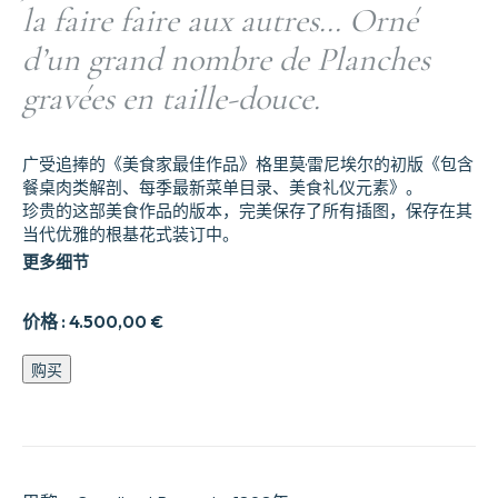
la faire faire aux autres… Orné
d’un grand nombre de Planches
gravées en taille-douce.
广受追捧的《美食家最佳作品》格里莫·雷尼埃尔的初版《包含
餐桌肉类解剖、每季最新菜单目录、美食礼仪元素》。
珍贵的这部美食作品的版本，完美保存了所有插图，保存在其
当代优雅的根基花式装订中。
更多细节
价格 :
4.500,00
€
Manuel
购买
des
Amphitryons
;
contenant
un
Trait0