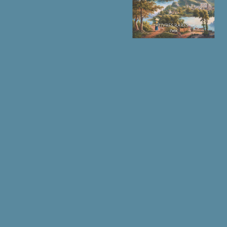
taille-
douce.
数
量