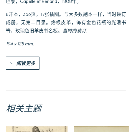
巴黎，Capelle et Renand，1808年。
de
la
Dissection
8开本，356页，17张插图。与大多数副本一样，当时装订
des
成册，无第二目录。烙根皮革，饰有金色花瓶的光滑书
viandes
e0
脊，玫瑰色旧羊皮书名板。
当时的装订.
table,
la
194 x 125 mm.
Nomenclature
des
Menus
les
阅读更多
plus
nouveaux
pour
chaque
saison,
et
des
Ele9mens
相关主题
de
Politesse
gourmande.
Ouvrage
indispensable