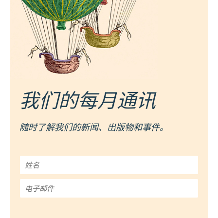
我们的每月通讯
随时了解我们的新闻、出版物和事件。
姓
名
*
电
子
邮
件