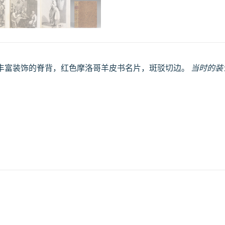
丰富装饰的脊背，红色摩洛哥羊皮书名片，斑驳切边。
当时的装