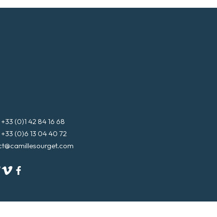
3 (0)1 42 84 16 68
3 (0)6 13 04 40 72
ct@camillesourget.com