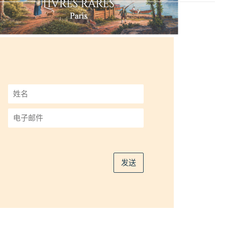
姓
名
*
电
子
邮
件
*
发送