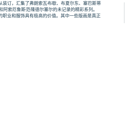
从装订，汇集了弗朗索瓦·布歇、布夏尔东、塞巴斯蒂
罗和阿索厄鲁斯·范·隆德尔塞尔的未记录的精彩系列。
的职业和服饰具有极高的价值。其中一些版画是真正