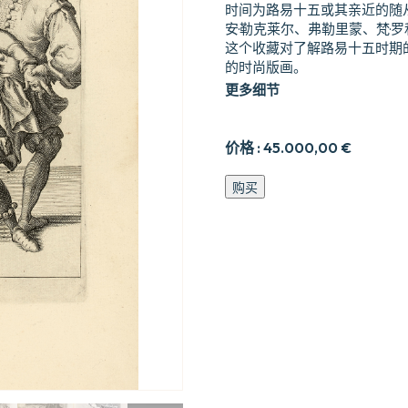
时间为路易十五或其亲近的随
安·勒克莱尔、弗勒里蒙、梵·
这个收藏对了解路易十五时期
的时尚版画。
更多细节
价格 :
45.000,00
€
Les
购买
cris
de
Paris.
数
量