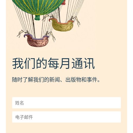
我们的每月通讯
随时了解我们的新闻、出版物和事件。
姓
名
*
电
子
邮
件