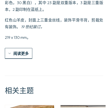
des
彩色，30 黑白），其中 23 副是双重版本，3 副是三重版
figures
coloriées
本，2 副印制在蓝纸上。
dans
la
红色山羊皮，封面上三重金丝线，装饰平滑书背，剪裁处
plus
exacte
有装饰。
19 世纪装订。
vérité,
avec
219 x 130 mm。
l’abrégé
historique,
chronologique
et
阅读更多
critique
de
chaque
ordre,
enrichi
de
notes
sur
相关主题
l’origine
de
toutes
ces