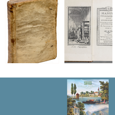
pieuses
folies
;
par
Giacomo
Carlo
Rabelli.
Dédié
à
la
République
Française,
par
l’Auteur.
数
量