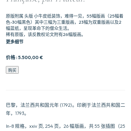
原版附属 头版 小牛皮纸装饰，难得一见，55幅版画（25幅着
色-30幅黑色）其中三幅为三重版画，23幅为双重版画以及2
幅蓝纸，呈现革命下的僧众生活。
稀有原版，该反教权论文附有26幅版画。
更多细节
价格 :
5.500,00
€
Mascarades
购买
Monastiques
et
Religieuses
de
toutes
les
巴黎，法兰西共和国元年 (1792)。印刷于法兰西共和国二
Nations
du
年，1793。
Globe,
Représentées
In-8 规格，xxiv 页, 254 页，26 幅版画，共 55 张插图（25
par