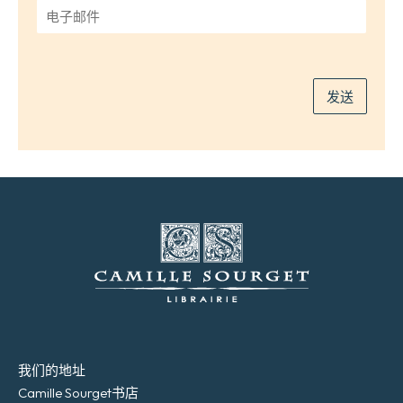
*
电
子
邮
件
*
发送
我们的地址
Camille Sourget书店