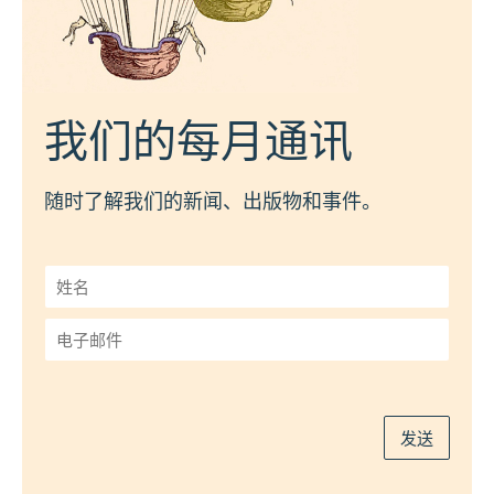
我们的每月通讯
随时了解我们的新闻、出版物和事件。
姓
名
*
电
子
邮
件
*
发送