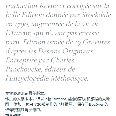
traduction Revue et corrigée sur la
belle Edition donnée par Stockdale
en 1790, augmentée de la vie de
l’Auteur, qui n’avait pas encore
paru. Edition ornée de 19 Gravures
d’après les Dessins Originaux.
Entreprise par Charles
Panckoucke, éditeur de
l’Encyclopédie Méthodique.
罗宾逊漂流记最美版本。
珍贵的大纸版本，饰以15幅Stothard插图的首版 和旅程的大地
图， 附加一套由1720版制作的14张插图， 保存于Bozérian的
璀璨樱桃红玛罗奇中。