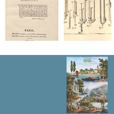
Panckoucke,
éditeur
de
l’Encyclopédie
Méthodique.
数
量