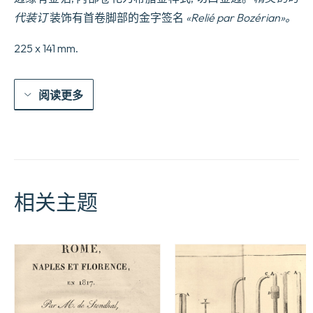
en
1790,
代装订
装饰有首卷脚部的金字签名
«Relié par Bozérian»。
augmentée
de
225 x 141 mm.
la
vie
de
l’Auteur,
阅读更多
qui
n’avait
pas
encore
paru.
Edition
ornée
de
相关主题
19
Gravures
d’après
les
Dessins
Originaux.
Entreprise
par
Charles