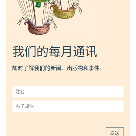
我们的每月通讯
随时了解我们的新闻、出版物和事件。
姓
名
*
电
子
邮
件
*
发送