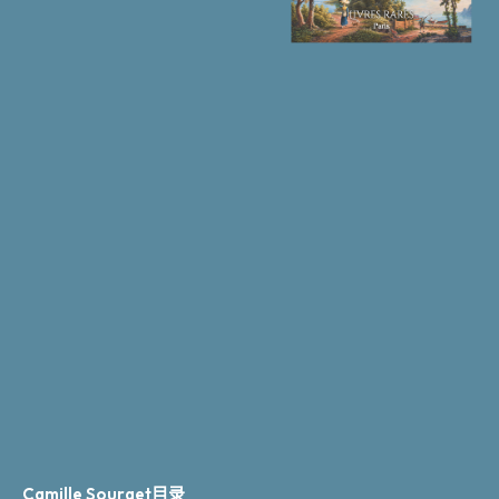
Camille Sourget目录