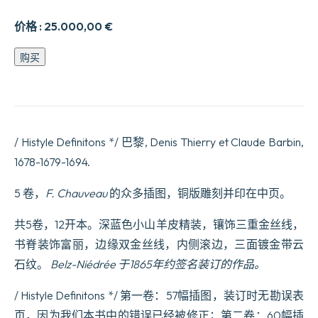
价格 :
25.000,00
€
Fables
购买
choisies,
mises
en
vers
par
M.
/ Histyle Definitons */ 巴黎, Denis Thierry et Claude Barbin,
de
la
1678-1679-1694.
Fontaine
et
5 卷，
F. Chauveau
的众多插图，铜版雕刻并印在中页。
par
luy
revecues,
共5卷，12开本。深蓝色小山羊皮精装，镶饰三重金丝线，
corrig5fes
书脊装饰富丽，边缘双金丝线，内侧滚边，三面镀金带云
&
augment5fees.
石纹。
Belz-Niédrée 于1865年约签名装订的作品。
数
量
/ Histyle Definitons */ 第一卷：57幅插图，装订时无勘误表
页，因为我们本书中的错误已经被修正；第二卷：60幅插