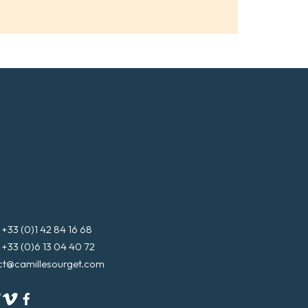
3 (0)1 42 84 16 68
3 (0)6 13 04 40 72
ct@camillesourget.com