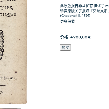
此原版报告非常稀有 描述了 m
珍贵原版关于报道『交趾支那、东
(Chadenat, II, 4391)
更多细节
价格 :
4.900,00
€
Relation
购买
des
missions
et
des
voyages
des
evesques
vicaires
apostoliques,
et
de
leurs
ecclesiastiques
é