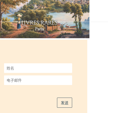
姓
名
*
电
子
邮
件
*
发送