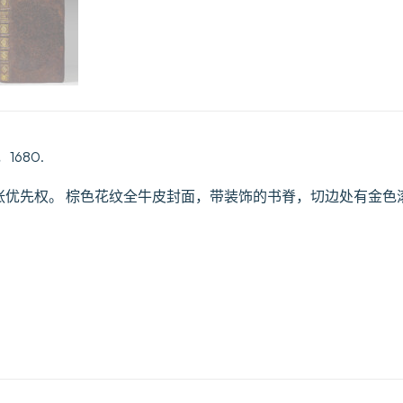
Années
1676.
&
1677.
数
量
680.
，(1)张优先权。 棕色花纹全牛皮封面，带装饰的书脊，切边处有金色