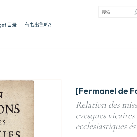
rget 目录
有书出售吗？
[Fermanel de Fa
Relation des miss
evesques vicaires 
ecclesiastiques é