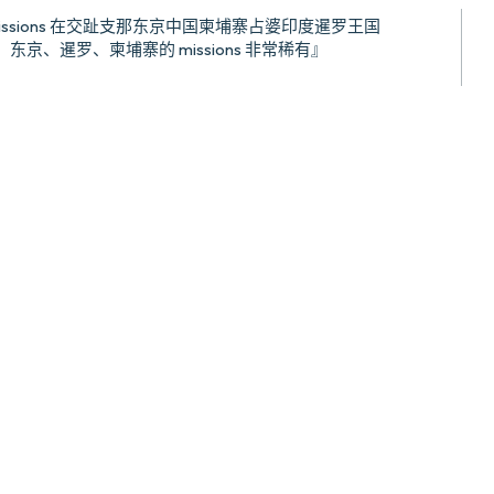
issions 在交趾支那东京中国柬埔寨占婆印度暹罗王国
京、暹罗、柬埔寨的 missions 非常稀有』