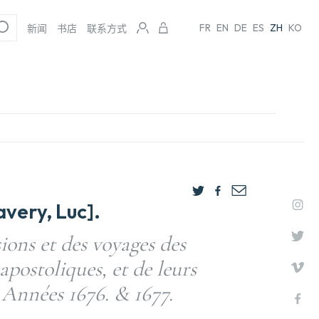
FR
EN
DE
ES
ZH
KO
新闻
书店
联系方式
very, Luc].
ions et des voyages des
apostoliques, et de leurs
s Années 1676. & 1677.