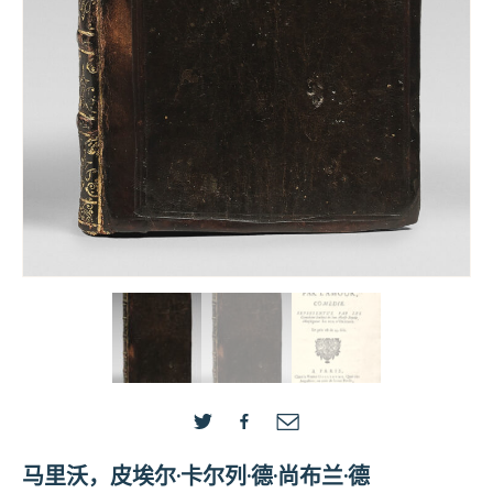
马里沃，皮埃尔·卡尔列·德·尚布兰·德