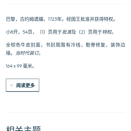
Comédie.
Représentée
par
巴黎，古约姆遗孀，1723年。经国王批准并获得特权。
les
Comédiens
Italiens
小8开，54页，（1）页用于
批准
及（2）页用于
特权
。
de
Son
全棕色牛皮封面，书封周围有冷线，勒脊修复，装饰边
Altesse
Royale,
缘。
当时代装订
。
Monseigneur
le
164 x 99 毫米。
Duc
d’Orléans.
Le
prix
阅读更多
est
de
25
sols.
数
量
相关主题