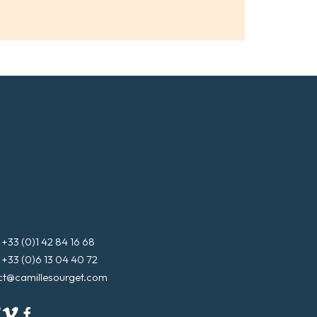
3 (0)1 42 84 16 68
3 (0)6 13 04 40 72
ct@camillesourget.com