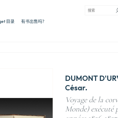
rget 目录
有书出售吗？
DUMONT D'URVI
César.
Voyage de la corv
Monde) exécuté p