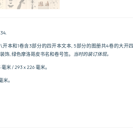
pendant
les
ann19es
1826-
1827-
1828-
834.
1829.
数
八开本和1卷含3部分的四开本文本, 5部分的图册共4卷的大
量
脊装饰, 绿色摩洛哥皮书名和卷号签。
当时的装订体现。
 毫米 / 293 x 226 毫米。
0 毫米。