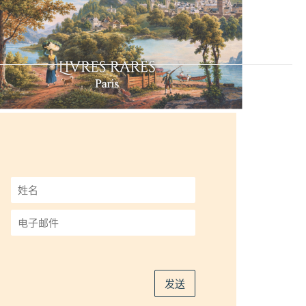
姓
名
*
电
子
邮
件
*
发送