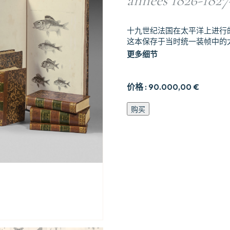
années 1826-1827
十九世纪法国在太平洋上进行
这本保存于当时统一装帧中的
更多细节
价格 :
90.000,00
€
Voyage
购买
de
la
corvette
de
l19Astrolabe
(autour
du
Monde)
ex19cut19
par
ordre
du
Roi