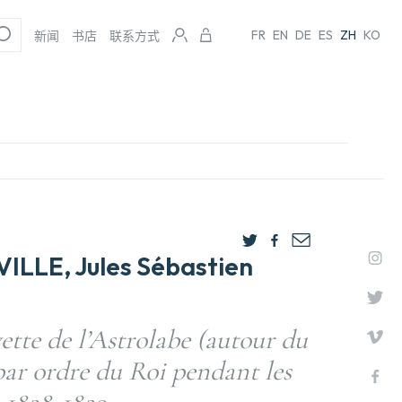
FR
EN
DE
ES
ZH
KO
新闻
书店
联系方式
LLE, Jules Sébastien
ette de l’Astrolabe (autour du
ar ordre du Roi pendant les