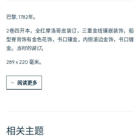
巴黎, 1782年。
2卷四开本，全红摩洛哥皮装订，三重金线镶嵌装饰，船
型脊背饰有金色花饰，书口镶金，内侧滚边金饰，书口镀
金。
当时的装订
。
289 x 220 毫米。
阅读更多
相关主题