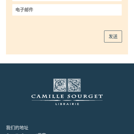
*
电
子
邮
件
*
发送
我们的地址