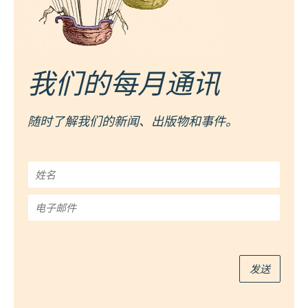
我们的每月通讯
随时了解我们的新闻、出版物和事件。
姓
名
*
电
子
邮
件
*
发送