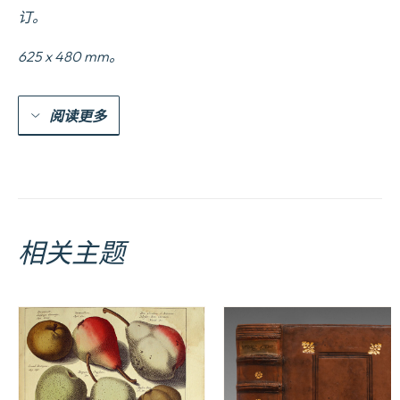
de
订。
France,
et
625 x 480 mm。
de
Dom
Philippe,
Infant
阅读更多
et
Grand
Amiral
d19Espagne,
les
vingt-
neuvie8me
et
相关主题
trentie8me
Aofbt
mil
sept
cent
trente-
neuf.
数
量