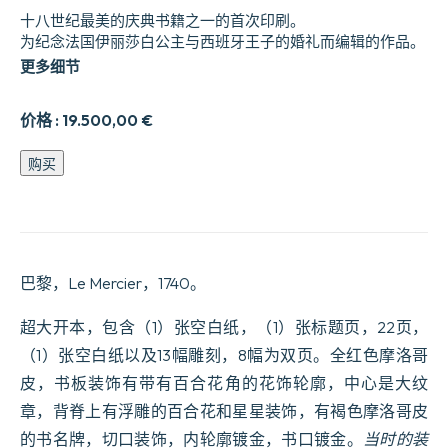
十八世纪最美的庆典书籍之一的首次印刷。
为纪念法国伊丽莎白公主与西班牙王子的婚礼而编辑的作品。
更多细节
价格 :
19.500,00
€
DESCRIPTION
购买
DES
FESTES
donne9es
par
la
ville
巴黎，Le Mercier，1740。
de
Paris,
e0
超大开本，包含（1）张空白纸，（1）张标题页，22页，
l19occasion
（1）张空白纸以及13幅雕刻，8幅为双页。全红色摩洛哥
du
Mariage
皮，书板装饰有带有百合花角的花饰轮廓，中心是大纹
de
Madame
章，背脊上有浮雕的百合花和星星装饰，有褐色摩洛哥皮
Louise-
的书名牌，切口装饰，内轮廓镀金，书口镀金。
当时的装
Elisabeth