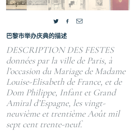
巴黎市举办庆典的描述
DESCRIPTION DES FESTES
données par la ville de Paris, à
l’occasion du Mariage de Madame
Louise-Elisabeth de France, et de
Dom Philippe, Infant et Grand
Amiral d’Espagne, les vingt-
neuvième et trentième Août mil
sept cent trente-neuf.