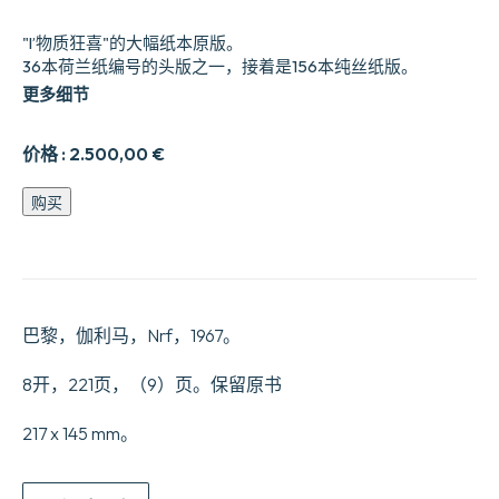
"l’物质狂喜"的大幅纸本原版。
36本荷兰纸编号的头版之一，接着是156本纯丝纸版。
更多细节
价格 :
2.500,00
€
L’Extase
购买
matérielle.
数
量
巴黎，伽利马，Nrf，1967。
8开，221页，（9）页。保留原书
217 x 145 mm。