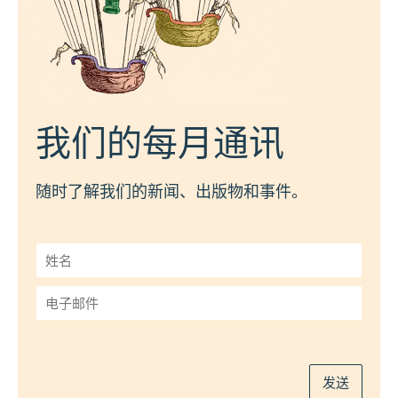
我们的每月通讯
随时了解我们的新闻、出版物和事件。
姓
名
*
电
子
邮
件
*
发送