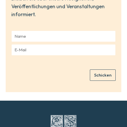
Veröffentlichungen und Veranstaltungen
informiert.
N
a
m
E
e
-
*
M
a
i
Schicken
l
*