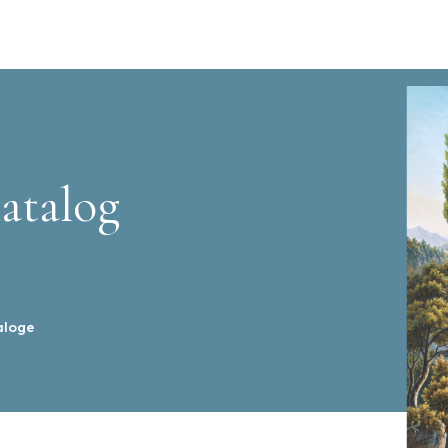
atalog
aloge