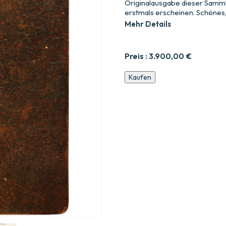
Originalausgabe dieser Sammlun
erstmals erscheinen. Schönes,
Mehr Details
Preis :
3.900,00
€
Gedicht
Kaufen
über
die
Chinarinde
und
andere
Werke
in
Versen
von
M.
de
La
Fontaine.
Menge