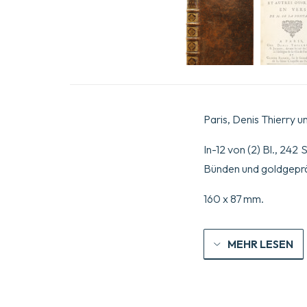
Paris, Denis Thierry u
In-12 von (2) Bl., 242
Bünden und goldgepräg
160 x 87 mm.
MEHR LESEN