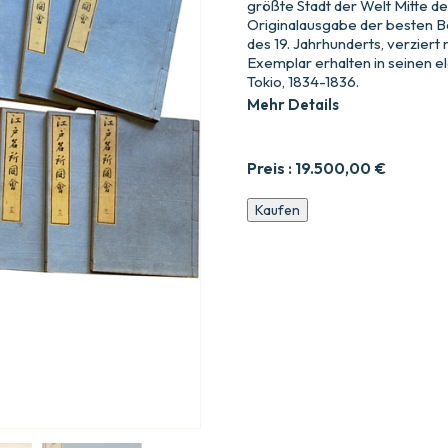
größte Stadt der Welt Mitte de
Originalausgabe der besten Be
des 19. Jahrhunderts, verziert
Exemplar erhalten in seinen 
Tokio, 1834-1836.
Mehr Details
Preis :
19.500,00
€
Edo
Kaufen
Meisho
zue.
(=
Illustration
der
berühmten
Orte
der
Stadt
Edo).
Menge