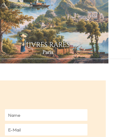
N
a
m
E
e
-
*