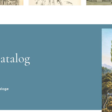
atalog
aloge