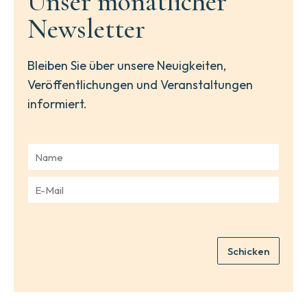
Unser monatlicher
Newsletter
Bleiben Sie über unsere Neuigkeiten,
Veröffentlichungen und Veranstaltungen
informiert.
N
a
m
E
e
-
*
M
a
i
Schicken
l
*