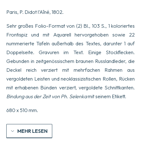
Stadt
Italica
Paris, P. Didot l’Aîné, 1802.
entdeckten
Mosaikpflasters,
dem
Sehr großes Folio-Format von (2) Bl., 103 S., 1 koloriertes
heutigen
Frontispiz und mit Aquarell hervorgehoben sowie 22
Dorf
Santiponce,
nummerierte Tafeln außerhalb des Textes, darunter 1 auf
nahe
Doppelseite. Gravuren im Text. Einige Stockflecken.
Sevilla.
Menge
Gebunden in zeitgenössischem braunen Russlandleder, die
Deckel reich verziert mit mehrfachen Rahmen aus
vergoldeten Leisten und neoklassizistischen Rollen, Rücken
mit erhabenen Bünden verziert, vergoldete Schnittkanten.
Bindung aus der Zeit von
Ph. Selenka
mit seinem Etikett.
680 x 510 mm.
MEHR LESEN