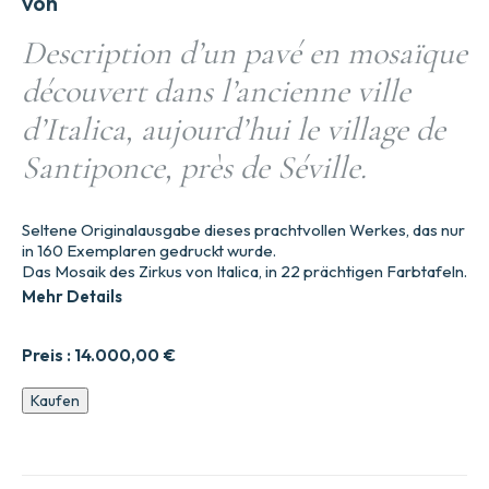
von
Description d’un pavé en mosaïque
découvert dans l’ancienne ville
d’Italica, aujourd’hui le village de
Santiponce, près de Séville.
Seltene Originalausgabe dieses prachtvollen Werkes, das nur
in 160 Exemplaren gedruckt wurde.
Das Mosaik des Zirkus von Italica, in 22 prächtigen Farbtafeln.
Mehr Details
Preis :
14.000,00
€
Beschreibung
Kaufen
eines
in
der
antiken