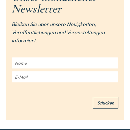
Newsletter
Bleiben Sie über unsere Neuigkeiten,
Veröffentlichungen und Veranstaltungen
informiert.
N
a
m
E
e
-
*
M
a
i
Schicken
l
*