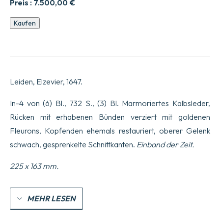
Preis :
7.500,00
€
Geschichte
Kaufen
des
Lebens
von
Herrn
Philippes
de
Leiden, Elzevier, 1647.
Mornay
Seigneur
Du
In-4 von (6) Bl., 732 S., (3) Bl. Marmoriertes Kalbsleder,
Plessis
Rücken mit erhabenen Bünden verziert mit goldenen
Marly,
&c.
Fleurons, Kopfenden ehemals restauriert, oberer Gelenk
Enthaltend
schwach, gesprenkelte Schnittkanten.
Einband der Zeit.
Neben
der
Darstellung
225 x 163 mm.
mehrerer
bedeutsamer
Ereignisse
im
MEHR LESEN
Staat,
in