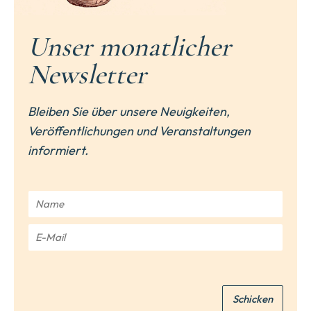
Unser monatlicher
Newsletter
Bleiben Sie über unsere Neuigkeiten,
Veröffentlichungen und Veranstaltungen
informiert.
N
a
m
E
e
-
*
M
a
i
Schicken
l