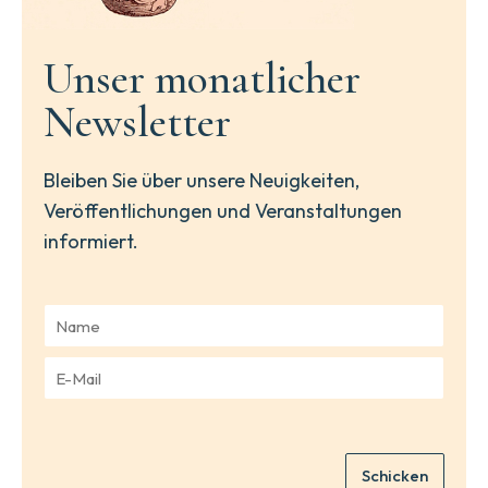
Unser monatlicher
Newsletter
Bleiben Sie über unsere Neuigkeiten,
Veröffentlichungen und Veranstaltungen
informiert.
N
a
m
E
e
-
*
M
a
i
Schicken
l