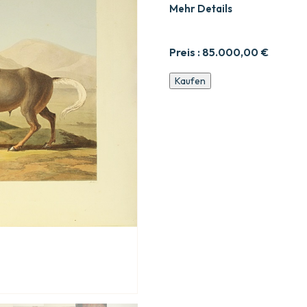
Mehr Details
Preis :
85.000,00
€
Afrikanische
Kaufen
Landschaften
und
Tiere
Menge