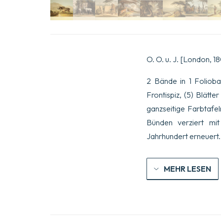
O. O. u. J. [London, 1
2 Bände in 1 Folioband
Frontispiz, (5) Blätt
ganzseitige Farbtafel
Bünden verziert mit
Jahrhundert erneuert
MEHR LESEN