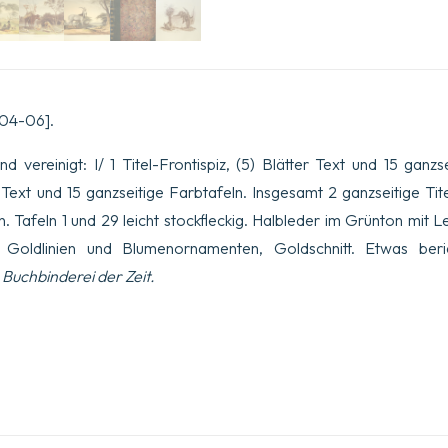
804-06].
 vereinigt: I/ 1 Titel-Frontispiz, (5) Blätter Text und 15 ganzse
er Text und 15 ganzseitige Farbtafeln. Insgesamt 2 ganzseitige Tit
n. Tafeln 1 und 29 leicht stockfleckig. Halbleder im Grünton mit 
 Goldlinien und Blumenornamenten, Goldschnitt. Etwas ber
.
Buchbinderei der Zeit.