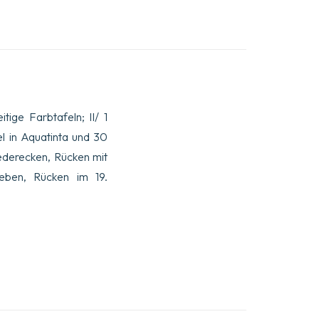
itige Farbtafeln; II/ 1
el in Aquatinta und 30
Lederecken, Rücken mit
ieben, Rücken im 19.