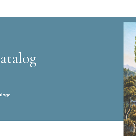
atalog
aloge