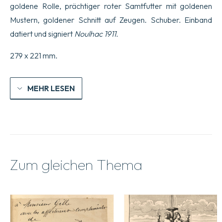
und
goldene Rolle, prächtiger roter Samtfutter mit goldenen
Anmerkungen
Mustern, goldener Schnitt auf Zeugen. Schuber. Einband
von
Charles
datiert und signiert
Noulhac 1911.
Marcilly.
Menge
279 x 221 mm.
MEHR LESEN
Zum gleichen Thema