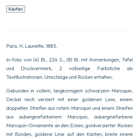
Geschichte
Kaufen
der
Vier
Söhne
Aymon,
sehr
edle
Paris, H. Launette, 1883.
und
sehr
tapfere
In-folio von (4) Bl., 224 S., (8) Bl. mit Anmerkungen, Tafel
Ritter.
und Druckvermerk, 2 vollseitige Farbstiche als
Illustriert
mit
Textillustrationen. Umschläge und Rücken erhalten.
Farbkompositionen
von
Gebunden in vollem, langkörnigem schwarzem Maroquin,
Eugène
Grasset.
Deckel reich verziert mit einer goldenen Linie, einem
Gravur
doppelten Streifen aus rotem Maroquin und einem Streifen
und
Druck
aus auberginefarbenem Maroquin, auberginefarbene
von
Charles
Maroquin-Ornamente an den Ecken, goldverzierter Rücken
Gillot.
mit Bünden, goldene Linie auf den Kanten, breite innere
Einführung