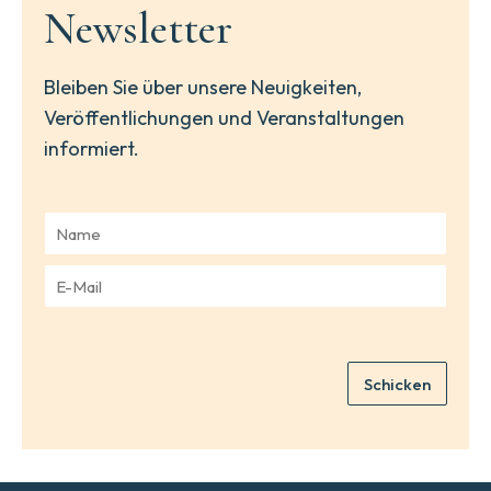
Newsletter
Bleiben Sie über unsere Neuigkeiten,
Veröffentlichungen und Veranstaltungen
informiert.
N
a
m
E
e
-
*
M
a
i
Schicken
l
*