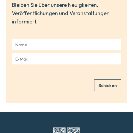
Bleiben Sie über unsere Neuigkeiten,
Veröffentlichungen und Veranstaltungen
informiert.
N
a
m
E
e
-
*
M
a
i
Schicken
l
*