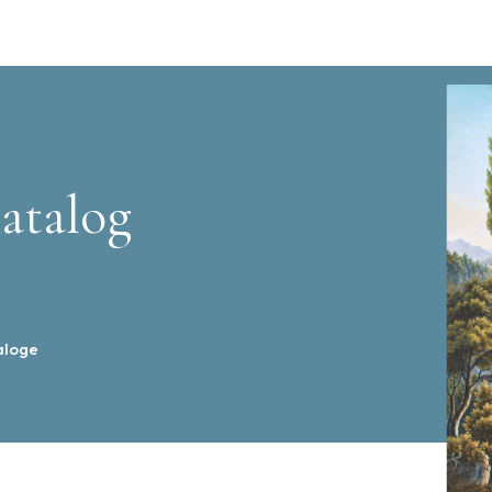
atalog
aloge