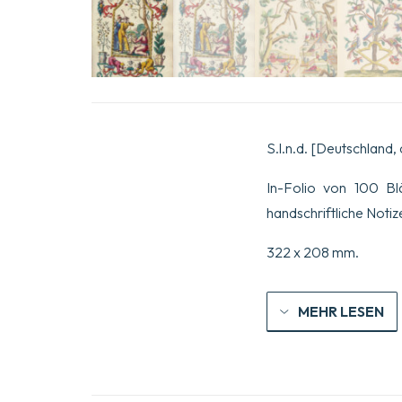
S.l.n.d. [Deutschland,
In-Folio von 100 Bl
handschriftliche Noti
322 x 208 mm.
MEHR LESEN